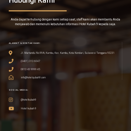
Hubungi Kami
Anda dapat terhubung dengan kami setiap saat, staff kami akan membantu Anda
menjawab dan memenuhi kebutuhan informasi Hotel Kubah 9 kepada saja.
ALAMAT & KONTAK KAMI:
Jl. Martandu No.99A, Kambu, Kec. Kambu, Kota Kendari, Sulawesi Tenggara 93231
(0401) 313 6047
0813 43 9999 45
info@hotelqubah9.com
SOSIAL MEDIA:
@hotelkubah9
Hotel kubah 9